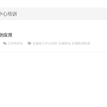
工中心培训
的应用
五
已关闭评论
五轴加工中心培训
,
五轴联动
,
五轴联动机床
轴
加
工
技
术
在
生
产
中
的
应