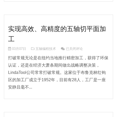
实现高效、高精度的五轴切平面加
工
实现高效、高精度的五轴切平面加
03月07日
五轴编程技术
已关闭评论
打破常规无论是在纽约当地推行精密加工，获得了环保
认证，还是在经济大萧条期间做出战略调整决策，
LindaTool公司常常打破常规。这家位于布鲁克林红钩
区的加工厂成立于1952年，目前有28人，工厂是一座
安静且毫不...