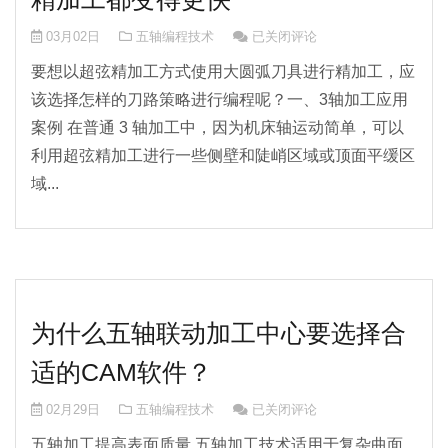
这1种方法，能让3轴、3+2轴、
03月02日
五轴编程技术
已关闭评论
要想以超弦精加工方式使用大圆弧刀具进行精加工，应
该选择怎样的刀路策略进行编程呢？一、3轴加工应用
案例 在普通 3 轴加工中，因为机床轴运动简单，可以
利用超弦精加工进行一些侧壁和陡峭区域或顶面平缓区
域...
为什么五轴联动加工中心要选择合
适的CAM软件？
为什么五轴联动加工中心要选择合
02月29日
五轴编程技术
已关闭评论
五轴加工提高表面质量 五轴加工技术适用于复杂曲面