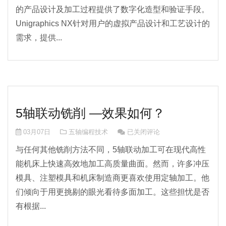
的产品设计及加工过程提供了数字化造型和验证手段。
Unigraphics NX针对用户的虚拟产品设计和工艺设计的
需求，提供...
5轴联动铣削 —效果如何？
5轴联动铣削 —效果如何？
03月07日
五轴编程技术
已关闭评论
与任何其他铣削方法不同，5轴联动加工可在现代高性
能机床上快速高效地加工高质量曲面。然而，许多冲压
模具、注塑模具和机床制造商更喜欢使用定轴加工。他
们倾向于用更挑剔的眼光看待多面加工。这些担忧是否
有根据...