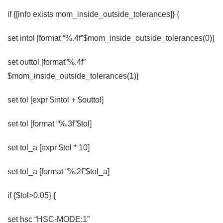
if {[info exists mom_inside_outside_tolerances]} {
set intol [format “%.4f”$mom_inside_outside_tolerances(0)]
set outtol [format”%.4f”
$mom_inside_outside_tolerances(1)]
set tol [expr $intol + $outtol]
set tol [format “%.3f”$tol]
set tol_a [expr $tol * 10]
set tol_a [format “%.2f”$tol_a]
if {$tol>0.05} {
set hsc “HSC-MODE:1”