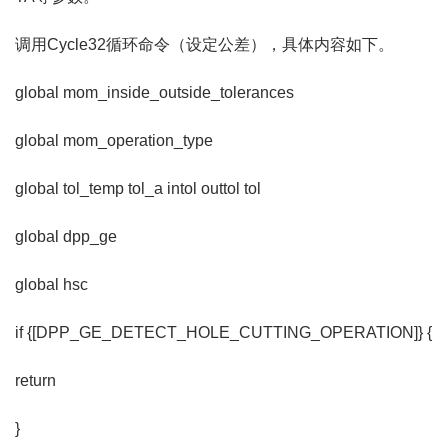
调用Cycle32循环命令（设定公差），具体内容如下。
global mom_inside_outside_tolerances
global mom_operation_type
global tol_temp tol_a intol outtol tol
global dpp_ge
global hsc
if {[DPP_GE_DETECT_HOLE_CUTTING_OPERATION]} {
return
}