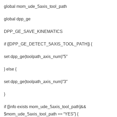
global mom_ude_5axis_tool_path
global dpp_ge
DPP_GE_SAVE_KINEMATICS
if {[DPP_GE_DETECT_5AXIS_TOOL_PATH]} {
set dpp_ge(toolpath_axis_num)”5″
} else {
set dpp_ge(toolpath_axis_num)”3″
}
if {[info exists mom_ude_5axis_tool_path]&&
$mom_ude_5axis_tool_path == “YES”} {