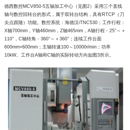
德西数控MCV850-5五轴加工中心（见图2）采用三个直线
轴与数控回转台的形式，属于双转台结构，具有RTCP（刀
尖点跟随）功能。数控系统：海德汉iTNC530；工作行程：
X轴700mm，Y轴460mm，Z轴465mm，A轴行程﹣25°～＋
110°，C轴转角﹣360°～＋360°；连续工作台面
600mm×600mm；主轴转速100～10000r/min；功率
10kW。工作台A轴和C轴的实际转动方向如图3所示。