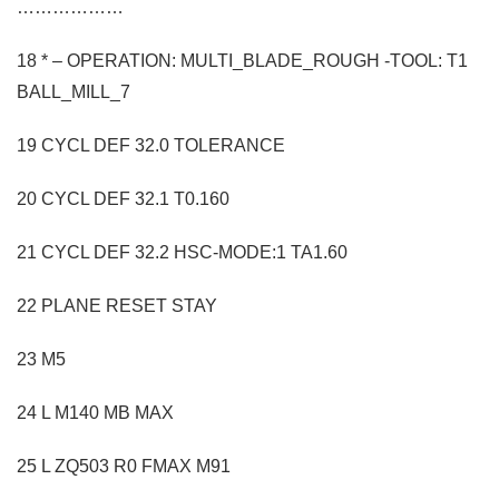
………………
18 * – OPERATION: MULTI_BLADE_ROUGH -TOOL: T1
BALL_MILL_7
19 CYCL DEF 32.0 TOLERANCE
20 CYCL DEF 32.1 T0.160
21 CYCL DEF 32.2 HSC-MODE:1 TA1.60
22 PLANE RESET STAY
23 M5
24 L M140 MB MAX
25 L ZQ503 R0 FMAX M91