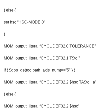
} else {
set hsc “HSC-MODE:0”
}
MOM_output_literal “CYCL DEF32.0 TOLERANCE”
MOM_output_literal “CYCL DEF32.1 T$tol”
if { $dpp_ge(toolpath_axis_num)==”5″ } {
MOM_output_literal “CYCL DEF32.2 $hsc TA$tol_a”
} else {
MOM_output_literal “CYCL DEF32.2 $hsc”