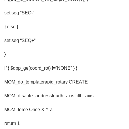
set seq “SEQ-”
} else {
set seq “SEQ+”
}
if { $dpp_ge(coord_rot) !=”NONE” } {
MOM_do_templaterapid_rotary CREATE
MOM_disable_addressfourth_axis fifth_axis
MOM_force Once X Y Z
return 1