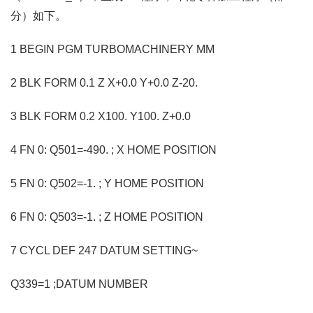
分）如下。
1 BEGIN PGM TURBOMACHINERY MM
2 BLK FORM 0.1 Z X+0.0 Y+0.0 Z-20.
3 BLK FORM 0.2 X100. Y100. Z+0.0
4 FN 0: Q501=-490. ; X HOME POSITION
5 FN 0: Q502=-1. ; Y HOME POSITION
6 FN 0: Q503=-1. ; Z HOME POSITION
7 CYCL DEF 247 DATUM SETTING~
Q339=1 ;DATUM NUMBER