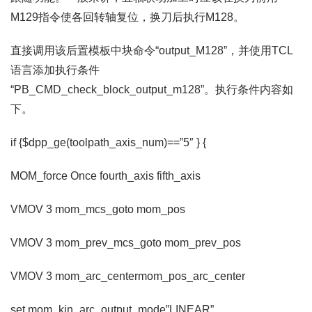
M129指令使各回转轴复位，换刀后执行M128。
直接调用该后置模板中块命令“output_M128”，并使用TCL
语言添加执行条件
“PB_CMD_check_block_output_m128”。执行条件内容如
下。
if {$dpp_ge(toolpath_axis_num)==”5″ } {
MOM_force Once fourth_axis fifth_axis
VMOV 3 mom_mcs_goto mom_pos
VMOV 3 mom_prev_mcs_goto mom_prev_pos
VMOV 3 mom_arc_centermom_pos_arc_center
set mom_kin_arc_output_mode”LINEAR”