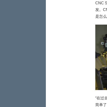
CNC
发。CN
是怎么
“在过
简单了