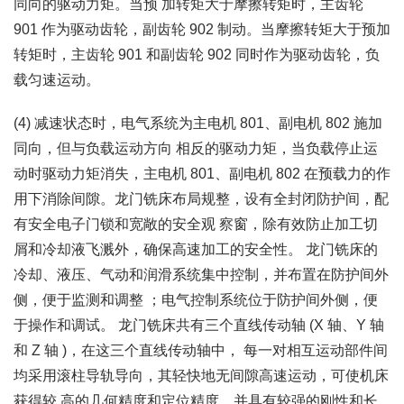
同向的驱动力矩。当预 加转矩大于摩擦转矩时，主齿轮
901 作为驱动齿轮，副齿轮 902 制动。当摩擦转矩大于预加
转矩时，主齿轮 901 和副齿轮 902 同时作为驱动齿轮，负
载匀速运动。
(4) 减速状态时，电气系统为主电机 801、副电机 802 施加
同向，但与负载运动方向 相反的驱动力矩，当负载停止运
动时驱动力矩消失，主电机 801、副电机 802 在预载力的作
用下消除间隙。龙门铣床布局规整，设有全封闭防护间，配
有安全电子门锁和宽敞的安全观 察窗，除有效防止加工切
屑和冷却液飞溅外，确保高速加工的安全性。 龙门铣床的
冷却、液压、气动和润滑系统集中控制，并布置在防护间外
侧，便于监测和调整 ；电气控制系统位于防护间外侧，便
于操作和调试。 龙门铣床共有三个直线传动轴 (X 轴、Y 轴
和 Z 轴 )，在这三个直线传动轴中， 每一对相互运动部件间
均采用滚柱导轨导向，其轻快地无间隙高速运动，可使机床
获得较 高的几何精度和定位精度，并具有较强的刚性和长