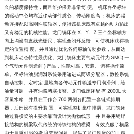
久的精度保持性，而且维护保养非常简 便。 机床各坐标轴
的驱动中心均靠近移动部件质心，传动刚度高 ；机床的驱
动连接配以高刚性联轴器，使得该机床既有卓越的动力输出
又有稳定的机械性能。龙门铣床在 X、Y、Z 三个坐标轴方
向上均设有直线光栅尺，实现全闭环反馈，可使机床获得稳
定的位置精 度。并且通过优化各伺服轴传动参数，从而达
到机床动态特性最优化。龙门铣床主要气动元件为 SMC( 一
个气动元件制造商 ) 产品，性能可靠，安装、 调整操作简
单。坐标轴油脂润滑系统采用递进式两级分配器，数控系统
自动控制、定时定 量地向各传动元件输送专用润滑剂，给
油量可调，并有油路堵塞报警。龙门铣床还配 有 2000L 大
容量水箱，并且在工作台 700 两侧各配置一套链式排屑
器，后部设有提升装 置，可实现整机集中排屑。龙门铣床
通过将横梁的主要承靠面设计为抛物线形，并 且采用钢焊
接结构的横梁取代传统的铸铁结构的横梁，有效克服了横梁
由于自重引起的挠 度变形问题，提供了龙门铣床的加工精